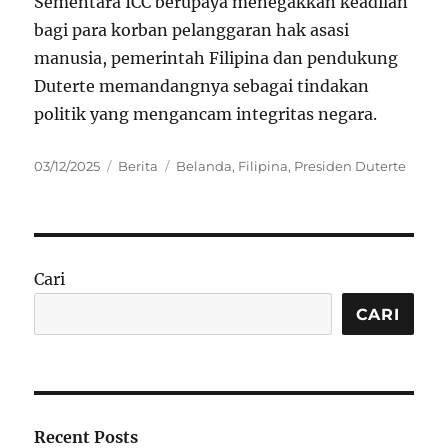
Sementara ICC berupaya menegakkan keadilan
bagi para korban pelanggaran hak asasi
manusia, pemerintah Filipina dan pendukung
Duterte memandangnya sebagai tindakan
politik yang mengancam integritas negara.
Posted
Categories
Tags
03/12/2025
Berita
Belanda
,
Filipina
,
Presiden Duterte
on
Cari
CARI
Recent Posts