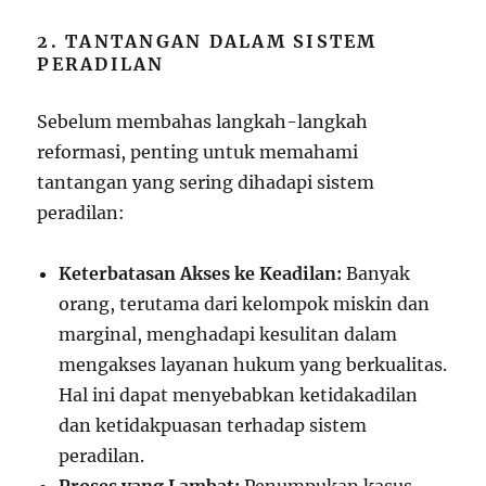
2. TANTANGAN DALAM SISTEM
PERADILAN
Sebelum membahas langkah-langkah
reformasi, penting untuk memahami
tantangan yang sering dihadapi sistem
peradilan:
Keterbatasan Akses ke Keadilan:
Banyak
orang, terutama dari kelompok miskin dan
marginal, menghadapi kesulitan dalam
mengakses layanan hukum yang berkualitas.
Hal ini dapat menyebabkan ketidakadilan
dan ketidakpuasan terhadap sistem
peradilan.