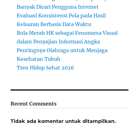
Banyak Dicari Pengguna Internet
Evaluasi Konsistensi Pola pada Hasil
Keluaran Berbasis Data Waktu
Bola Merah HK sebagai Fenomena Visual
dalam Penyajian Informasi Angka
Pentingnya Olahraga untuk Menjaga
Kesehatan Tubuh
Tren Hidup Sehat 2026
Recent Comments
Tidak ada komentar untuk ditampilkan.