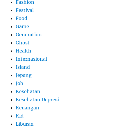
Fashion
Festival
Food
Game
Generation
Ghost
Health
Internasional
Island
Jepang
Job
Kesehatan
Kesehatan Depresi
Keuangan
Kid
Liburan