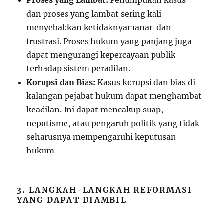
Proses yang Lambat:
Penumpukan kasus
dan proses yang lambat sering kali
menyebabkan ketidaknyamanan dan
frustrasi. Proses hukum yang panjang juga
dapat mengurangi kepercayaan publik
terhadap sistem peradilan.
Korupsi dan Bias:
Kasus korupsi dan bias di
kalangan pejabat hukum dapat menghambat
keadilan. Ini dapat mencakup suap,
nepotisme, atau pengaruh politik yang tidak
seharusnya mempengaruhi keputusan
hukum.
3. LANGKAH-LANGKAH REFORMASI
YANG DAPAT DIAMBIL