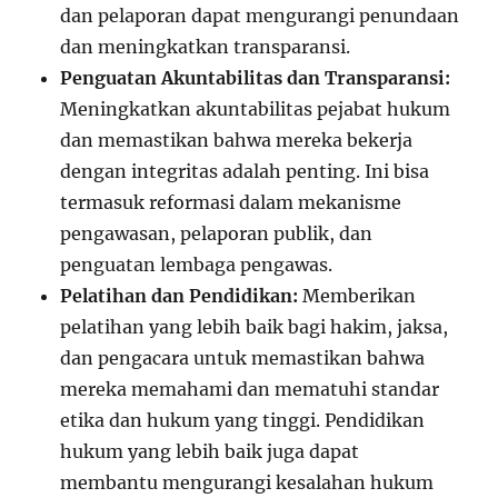
dan pelaporan dapat mengurangi penundaan
dan meningkatkan transparansi.
Penguatan Akuntabilitas dan Transparansi:
Meningkatkan akuntabilitas pejabat hukum
dan memastikan bahwa mereka bekerja
dengan integritas adalah penting. Ini bisa
termasuk reformasi dalam mekanisme
pengawasan, pelaporan publik, dan
penguatan lembaga pengawas.
Pelatihan dan Pendidikan:
Memberikan
pelatihan yang lebih baik bagi hakim, jaksa,
dan pengacara untuk memastikan bahwa
mereka memahami dan mematuhi standar
etika dan hukum yang tinggi. Pendidikan
hukum yang lebih baik juga dapat
membantu mengurangi kesalahan hukum