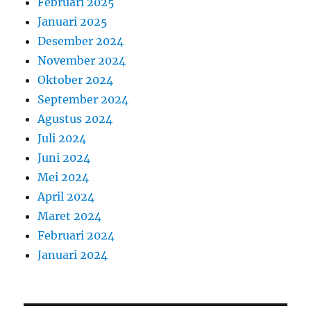
Februari 2025
Januari 2025
Desember 2024
November 2024
Oktober 2024
September 2024
Agustus 2024
Juli 2024
Juni 2024
Mei 2024
April 2024
Maret 2024
Februari 2024
Januari 2024