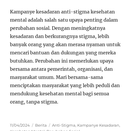
Kampanye kesadaran anti-stigma kesehatan
mental adalah salah satu upaya penting dalam
perubahan sosial. Dengan meningkatnya
kesadaran dan berkurangnya stigma, lebih
banyak orang yang akan merasa nyaman untuk
mencari bantuan dan dukungan yang mereka
butuhkan. Perubahan ini memerlukan upaya
bersama antara pemerintah, organisasi, dan
masyarakat umum. Mari bersama-sama
menciptakan masyarakat yang lebih peduli dan
mendukung kesehatan mental bagi semua
orang, tanpa stigma.
Posted
Categories
Tags
11/04/2024
Berita
Anti-Stigma
,
Kampanye Kesadaran
,
on