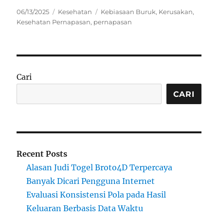
Posted
Categories
Tags
06/13/2025
Kesehatan
Kebiasaan Buruk
,
Kerusakan
,
on
Kesehatan Pernapasan
,
pernapasan
Cari
CARI
Recent Posts
Alasan Judi Togel Broto4D Terpercaya
Banyak Dicari Pengguna Internet
Evaluasi Konsistensi Pola pada Hasil
Keluaran Berbasis Data Waktu