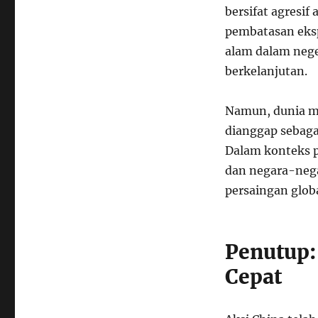
bersifat agresi
pembatasan eksp
alam dalam neg
berkelanjutan.
Namun, dunia me
dianggap sebagai
Dalam konteks 
dan negara-nega
persaingan globa
Penutup:
Cepat