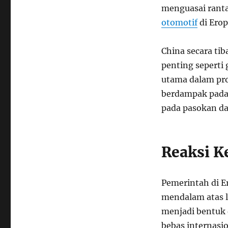
menguasai ranta
otomotif
di Erop
China secara t
penting seperti
utama dalam pro
berdampak pada 
pada pasokan da
Reaksi K
Pemerintah di 
mendalam atas l
menjadi bentuk
bebas internasi