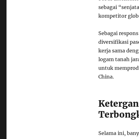
sebagai “senja
kompetitor glob
Sebagai respons
diversifikasi p
kerja sama den
logam tanah jar
untuk memproduk
China.
Ketergan
Terbong
Selama ini, ban