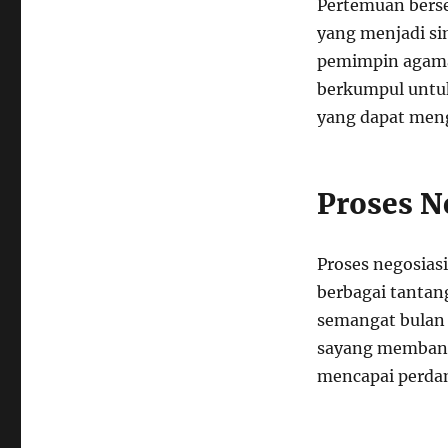
Pertemuan berse
yang menjadi si
pemimpin agama 
berkumpul untuk
yang dapat men
Proses N
Proses negosias
berbagai tantan
semangat bulan
sayang membant
mencapai perda