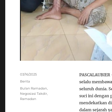
Posted
03/16/2025
PASCALAUBIER 
on
Categories
Berita
selalu membawa 
Tags
Bulan Ramadan
,
seluruh dunia. 
Negosiasi Takdir
,
suci ini dengan
Ramadan
mendekatkan di
dalam sejarah 