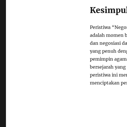
Kesimpu
Peristiwa “Negos
adalah momen b
dan negosiasi d
yang penuh den
pemimpin agama
bersejarah yan
peristiwa ini me
menciptakan per