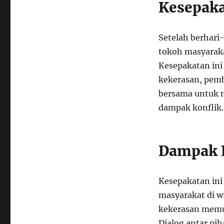
Kesepaka
Setelah berhari
tokoh masyaraka
Kesepakatan ini
kekerasan, pemb
bersama untuk 
dampak konflik.
Dampak P
Kesepakatan ini
masyarakat di w
kekerasan memu
Dialog antar pih