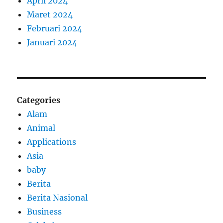
April 2024
Maret 2024
Februari 2024
Januari 2024
Categories
Alam
Animal
Applications
Asia
baby
Berita
Berita Nasional
Business