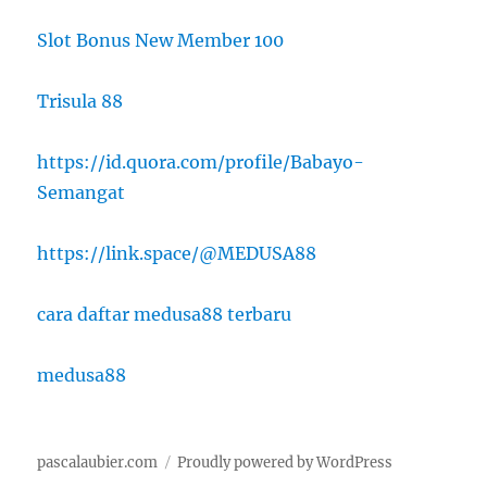
Slot Bonus New Member 100
Trisula 88
https://id.quora.com/profile/Babayo-
Semangat
https://link.space/@MEDUSA88
cara daftar medusa88 terbaru
medusa88
pascalaubier.com
Proudly powered by WordPress