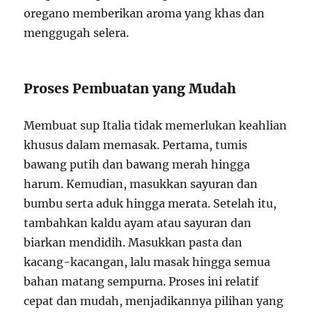
oregano memberikan aroma yang khas dan
menggugah selera.
Proses Pembuatan yang Mudah
Membuat sup Italia tidak memerlukan keahlian
khusus dalam memasak. Pertama, tumis
bawang putih dan bawang merah hingga
harum. Kemudian, masukkan sayuran dan
bumbu serta aduk hingga merata. Setelah itu,
tambahkan kaldu ayam atau sayuran dan
biarkan mendidih. Masukkan pasta dan
kacang-kacangan, lalu masak hingga semua
bahan matang sempurna. Proses ini relatif
cepat dan mudah, menjadikannya pilihan yang