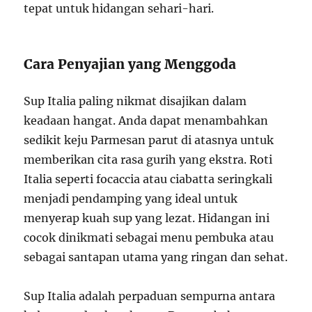
tepat untuk hidangan sehari-hari.
Cara Penyajian yang Menggoda
Sup Italia paling nikmat disajikan dalam
keadaan hangat. Anda dapat menambahkan
sedikit keju Parmesan parut di atasnya untuk
memberikan cita rasa gurih yang ekstra. Roti
Italia seperti focaccia atau ciabatta seringkali
menjadi pendamping yang ideal untuk
menyerap kuah sup yang lezat. Hidangan ini
cocok dinikmati sebagai menu pembuka atau
sebagai santapan utama yang ringan dan sehat.
Sup Italia adalah perpaduan sempurna antara