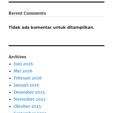
Recent Comments
Tidak ada komentar untuk ditampilkan.
Archives
Juni 2026
Mei 2026
Februari 2026
Januari 2026
Desember 2025
November 2025
Oktober 2025