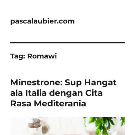
pascalaubier.com
Tag:
Romawi
Minestrone: Sup Hangat
ala Italia dengan Cita
Rasa Mediterania