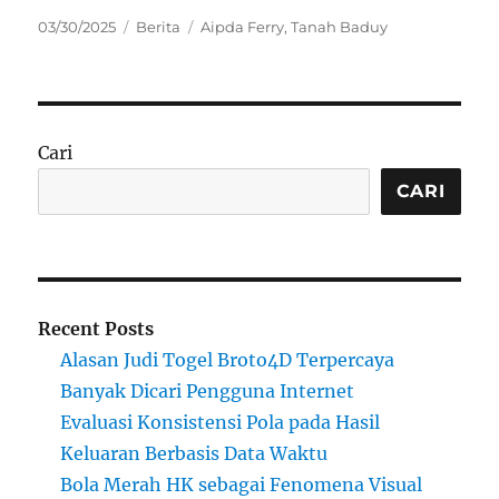
Posted
Categories
Tags
03/30/2025
Berita
Aipda Ferry
,
Tanah Baduy
on
Cari
CARI
Recent Posts
Alasan Judi Togel Broto4D Terpercaya
Banyak Dicari Pengguna Internet
Evaluasi Konsistensi Pola pada Hasil
Keluaran Berbasis Data Waktu
Bola Merah HK sebagai Fenomena Visual