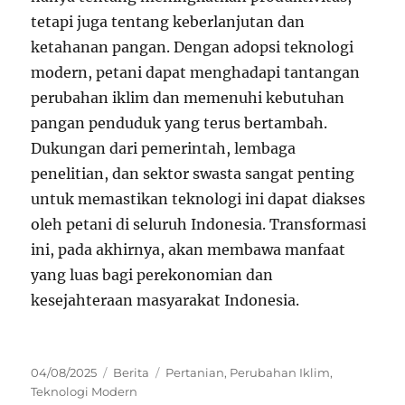
tetapi juga tentang keberlanjutan dan
ketahanan pangan. Dengan adopsi teknologi
modern, petani dapat menghadapi tantangan
perubahan iklim dan memenuhi kebutuhan
pangan penduduk yang terus bertambah.
Dukungan dari pemerintah, lembaga
penelitian, dan sektor swasta sangat penting
untuk memastikan teknologi ini dapat diakses
oleh petani di seluruh Indonesia. Transformasi
ini, pada akhirnya, akan membawa manfaat
yang luas bagi perekonomian dan
kesejahteraan masyarakat Indonesia.
Posted
Categories
Tags
04/08/2025
Berita
Pertanian
,
Perubahan Iklim
,
on
Teknologi Modern