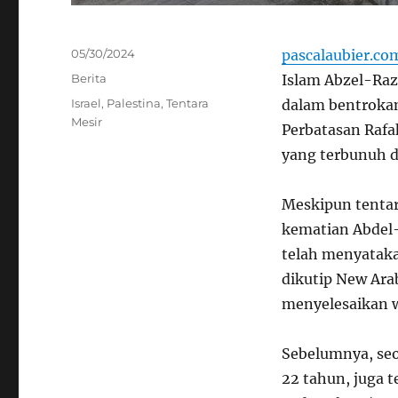
Posted
05/30/2024
pascalaubier.co
on
Categories
Berita
Islam Abzel-Raza
Tags
Israel
,
Palestina
,
Tentara
dalam bentrokan 
Mesir
Perbatasan Rafa
yang terbunuh d
Meskipun tenta
kematian Abdel-
telah menyataka
dikutip New Ara
menyelesaikan w
Sebelumnya, seo
22 tahun, juga 