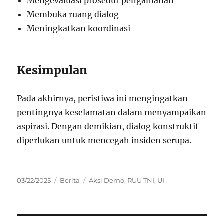
Mengevaluasi prosedur pengamanan
Membuka ruang dialog
Meningkatkan koordinasi
Kesimpulan
Pada akhirnya, peristiwa ini mengingatkan
pentingnya keselamatan dalam menyampaikan
aspirasi. Dengan demikian, dialog konstruktif
diperlukan untuk mencegah insiden serupa.
Posted
Categories
Tags
03/22/2025
Berita
Aksi Demo
,
RUU TNI
,
UI
on