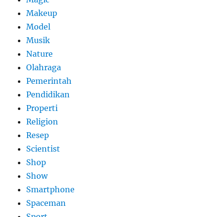
Makeup
Model
Musik
Nature
Olahraga
Pemerintah
Pendidikan
Properti
Religion
Resep
Scientist
Shop
Show
Smartphone
Spaceman
Sport