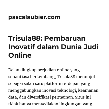
pascalaubier.com
Trisula88: Pembaruan
Inovatif dalam Dunia Judi
Online
Dalam lingkup perjudian online yang
senantiasa berkembang, Trisula88 menonjol
sebagai salah satu platform terdepan yang
menggabungkan inovasi teknologi, keamanan
data, dan diversifikasi permainan. Situs ini
tidak hanya menyediakan lingkungan yang