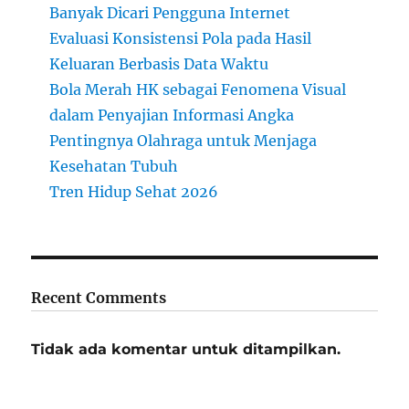
Banyak Dicari Pengguna Internet
Evaluasi Konsistensi Pola pada Hasil
Keluaran Berbasis Data Waktu
Bola Merah HK sebagai Fenomena Visual
dalam Penyajian Informasi Angka
Pentingnya Olahraga untuk Menjaga
Kesehatan Tubuh
Tren Hidup Sehat 2026
Recent Comments
Tidak ada komentar untuk ditampilkan.