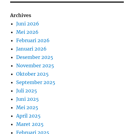
Archives
Juni 2026
Mei 2026
Februari 2026
Januari 2026
Desember 2025
November 2025
Oktober 2025
September 2025
Juli 2025
Juni 2025
Mei 2025
April 2025
Maret 2025
Februari 2025