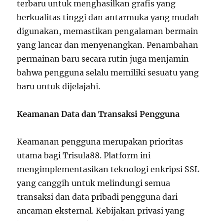
terbaru untuk menghasilkan grafis yang
berkualitas tinggi dan antarmuka yang mudah
digunakan, memastikan pengalaman bermain
yang lancar dan menyenangkan. Penambahan
permainan baru secara rutin juga menjamin
bahwa pengguna selalu memiliki sesuatu yang
baru untuk dijelajahi.
Keamanan Data dan Transaksi Pengguna
Keamanan pengguna merupakan prioritas
utama bagi Trisula88. Platform ini
mengimplementasikan teknologi enkripsi SSL
yang canggih untuk melindungi semua
transaksi dan data pribadi pengguna dari
ancaman eksternal. Kebijakan privasi yang