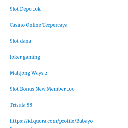
Slot Depo 10k
Casino Online Terpercaya
Slot dana
Joker gaming
Mahjong Ways 2
Slot Bonus New Member 100
Trisula 88
https://id.quora.com/profile/Babayo-