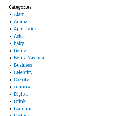
Categories
Alam
Animal
Applications
Asia
baby
Berita
Berita Nasional
Business
Celebrity
Charity
country
Digital
Drink
Ekonomi
Fashion