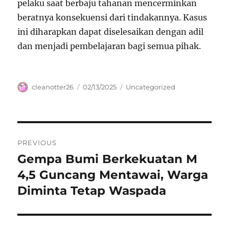
pelaku saat berbaju tahanan mencerminkan
beratnya konsekuensi dari tindakannya. Kasus
ini diharapkan dapat diselesaikan dengan adil
dan menjadi pembelajaran bagi semua pihak.
Author
Posted
Categories
cleanotter26
02/13/2025
Uncategorized
on
Navigasi
PREVIOUS
pos
Gempa Bumi Berkekuatan M
Previous
post:
4,5 Guncang Mentawai, Warga
Diminta Tetap Waspada