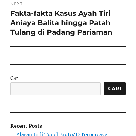
NEXT
Fakta-fakta Kasus Ayah Tiri
Next
post:
Aniaya Balita hingga Patah
Tulang di Padang Pariaman
Cari
CARI
Recent Posts
Alasan Judi Togel Broto4D Terpercaya