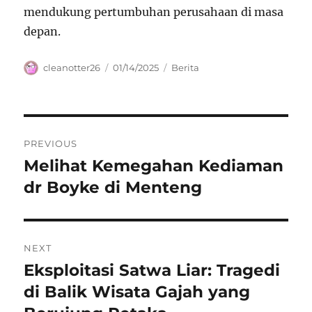
mendukung pertumbuhan perusahaan di masa
depan.
Author
Posted
Categories
cleanotter26
01/14/2025
Berita
on
Navigasi
PREVIOUS
pos
Melihat Kemegahan Kediaman
Previous
post:
dr Boyke di Menteng
NEXT
Eksploitasi Satwa Liar: Tragedi
Next
post:
di Balik Wisata Gajah yang