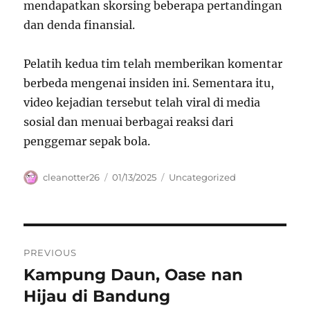
mendapatkan skorsing beberapa pertandingan
dan denda finansial.
Pelatih kedua tim telah memberikan komentar
berbeda mengenai insiden ini. Sementara itu,
video kejadian tersebut telah viral di media
sosial dan menuai berbagai reaksi dari
penggemar sepak bola.
Author
Posted
Categories
cleanotter26
01/13/2025
Uncategorized
on
Navigasi
PREVIOUS
pos
Kampung Daun, Oase nan
Previous
post:
Hijau di Bandung