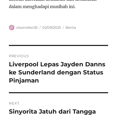
dalam menghadapi musibah ini.
Author
Posted
Categories
cleanotter26
02/09/2025
Berita
on
Navigasi
PREVIOUS
pos
Liverpool Lepas Jayden Danns
Previous
post:
ke Sunderland dengan Status
Pinjaman
NEXT
Sinyorita Jatuh dari Tangga
Next