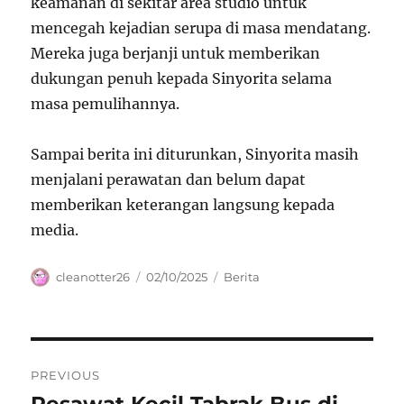
keamanan di sekitar area studio untuk
mencegah kejadian serupa di masa mendatang.
Mereka juga berjanji untuk memberikan
dukungan penuh kepada Sinyorita selama
masa pemulihannya.
Sampai berita ini diturunkan, Sinyorita masih
menjalani perawatan dan belum dapat
memberikan keterangan langsung kepada
media.
Author
Posted
Categories
cleanotter26
02/10/2025
Berita
on
Navigasi
PREVIOUS
pos
Previous