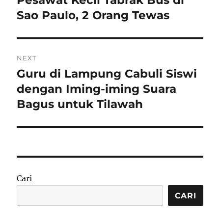
Pesawat Kecil Tabrak Bus di
post:
Sao Paulo, 2 Orang Tewas
NEXT
Guru di Lampung Cabuli Siswi
Next
post:
dengan Iming-iming Suara
Bagus untuk Tilawah
Cari
CARI