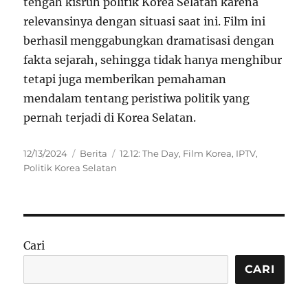
tengah kisruh politik Korea Selatan karena
relevansinya dengan situasi saat ini. Film ini
berhasil menggabungkan dramatisasi dengan
fakta sejarah, sehingga tidak hanya menghibur
tetapi juga memberikan pemahaman
mendalam tentang peristiwa politik yang
pernah terjadi di Korea Selatan.
Posted
Categories
Tags
12/13/2024
Berita
12.12: The Day
,
Film Korea
,
IPTV
,
on
Politik Korea Selatan
Cari
CARI