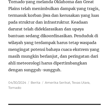
Tornado yang melanda Oklahoma dan Great
Plains telah menimbulkan dampak yang tragis,
termasuk korban jiwa dan kerusakan yang luas
pada struktur dan infrastruktur. Keadaan
darurat telah dideklarasikan dan upaya
bantuan sedang dikoordinasikan. Penduduk di
wilayah yang terdampak harus tetap waspada
mengingat potensi bahaya cuaca ekstrem yang
masih mungkin berlanjut, dan peringatan dari
ahli meteorologi harus dipertimbangkan
dengan sungguh-sungguh.
Posted
Categories
Tags
04/30/2024
Berita
Amerika Serikat
,
Texas Utara
,
on
Tornado