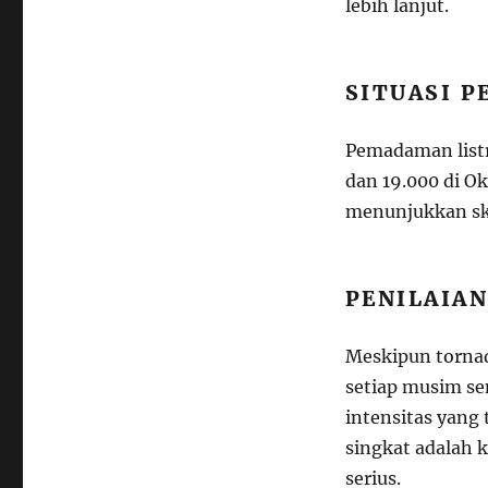
lebih lanjut.
SITUASI 
Pemadaman listr
dan 19.000 di O
menunjukkan ska
PENILAIAN
Meskipun torna
setiap musim se
intensitas yang
singkat adalah 
serius.