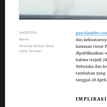
Posted
04/30/2024
pascalaubier.co
on
Categories
Berita
dan kekuatannya
Tags
Amerika Serikat
,
Texas
kawasan Great P
Utara
,
Tornado
dipublikasikan 
bahwa terjadi 78
Nebraska dan Iow
tambahan yang m
tanggal 28 April.
IMPLIKAS