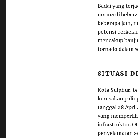
Badai yang terj
norma di bebera
beberapa jam, m
potensi berkelan
mencakup banjir
tornado dalam w
SITUASI D
Kota Sulphur, t
kerusakan palin
tanggal 28 April
yang memperlih
infrastruktur. O
penyelamatan se