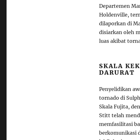
Departemen Man
Holdenville, ter
dilaporkan di Ma
disiarkan oleh 
luas akibat torn
SKALA KE
DARURAT
Penyelidikan aw
tornado di Sulp
Skala Fujita, de
Stitt telah mend
memfasilitasi b
berkomunikasi 