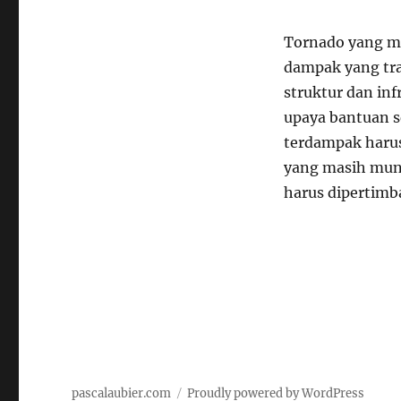
Tornado yang m
dampak yang tra
struktur dan inf
upaya bantuan s
terdampak harus
yang masih mung
harus dipertim
pascalaubier.com
Proudly powered by WordPress