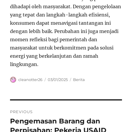
dihadapi oleh masyarakat. Dengan pengelolaan
yang tepat dan langkah-langkah efisiensi,
konsumen dapat menavigasi tantangan ini
dengan lebih baik. Perubahan ini juga menjadi
momen refleksi bagi pemerintah dan
masyarakat untuk berkomitmen pada solusi
energi yang berkelanjutan dan ramah
lingkungan.
Author
Posted
Categories
cleanotter26
03/01/2025
Berita
on
Navigasi
PREVIOUS
pos
Pengemasan Barang dan
Previous
post:
Perpisahan: Pekerja USAID