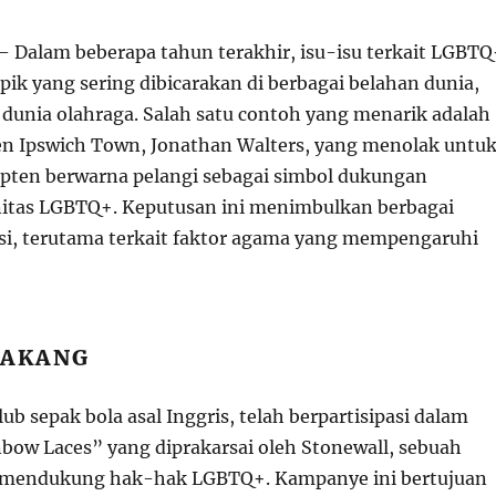
– Dalam beberapa tahun terakhir, isu-isu terkait LGBTQ
pik yang sering dibicarakan di berbagai belahan dunia,
dunia olahraga. Salah satu contoh yang menarik adalah
n Ipswich Town, Jonathan Walters, yang menolak untu
pten berwarna pelangi sebagai simbol dukungan
itas LGBTQ+. Keputusan ini menimbulkan berbagai
usi, terutama terkait faktor agama yang mempengaruhi
LAKANG
ub sepak bola asal Inggris, telah berpartisipasi dalam
ow Laces” yang diprakarsai oleh Stonewall, sebuah
g mendukung hak-hak LGBTQ+. Kampanye ini bertujuan