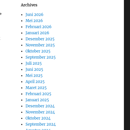
Archives
+
Juni 2026
Mei 2026
Februari 2026
Januari 2026
k
Desember 2025
November 2025
Oktober 2025
September 2025
Juli 2025
Juni 2025
Mei 2025
April 2025
Maret 2025
Februari 2025
Januari 2025
Desember 2024
November 2024
Oktober 2024
September 2024