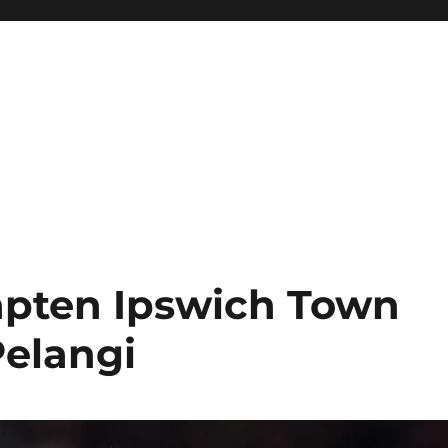
apten Ipswich Town
Pelangi