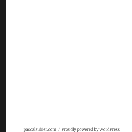
pascalaubier.com
Proudly powered by WordPress