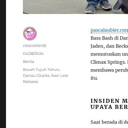
pascalaubier.co
Bass Bash di Dan
Author
cleanotter26
Jaden, dan Beck
Posted
04/28/2024
memutuskan unt
on
Categories
Berita
Climax Springs.
Tags
Bocah Tujuh Tahun
,
membawa peruba
Danau Ozarks
,
Ikan Lele
itu.
Raksasa
INSIDEN 
UPAYA BE
Saat berada di d