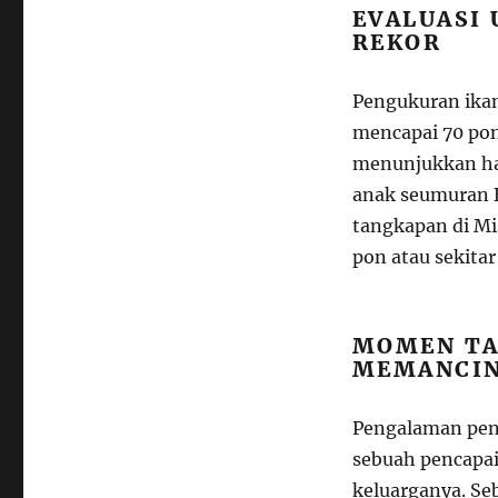
EVALUASI
REKOR
Pengukuran ikan
mencapai 70 pon,
menunjukkan has
anak seumuran B
tangkapan di Mis
pon atau sekita
MOMEN TA
MEMANCIN
Pengalaman pena
sebuah pencapai
keluarganya. Se