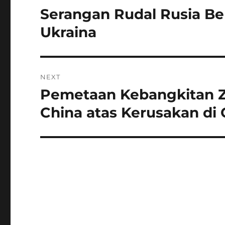
pos
Serangan Rudal Rusia Be
Previous
post:
Ukraina
NEXT
Pemetaan Kebangkitan Zon
Next
post:
China atas Kerusakan di