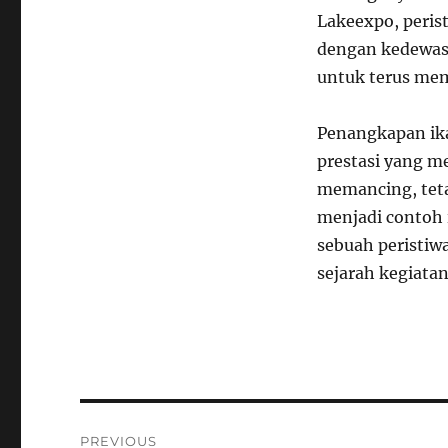
Lakeexpo, perist
dengan kedewas
untuk terus me
Penangkapan ika
prestasi yang 
memancing, teta
menjadi contoh 
sebuah peristiw
sejarah kegiatan
Navigasi
PREVIOUS