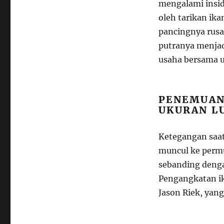
mengalami inside
oleh tarikan ik
pancingnya rusa
putranya menja
usaha bersama u
PENEMUAN 
UKURAN L
Ketegangan saat
muncul ke permu
sebanding denga
Pengangkatan ik
Jason Riek, yang